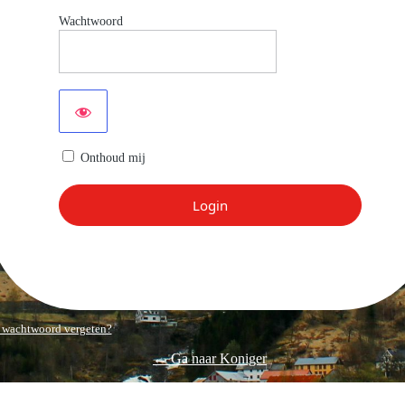
Wachtwoord
Onthoud mij
 wachtwoord vergeten?
← Ga naar Koniger