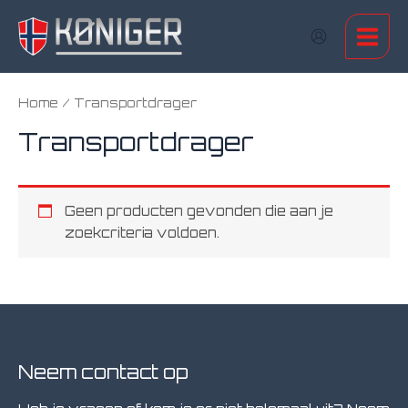
Ga
naar
Main
de
inhoud
Men
Home
/ Transportdrager
Transportdrager
Geen producten gevonden die aan je
zoekcriteria voldoen.
Neem contact op