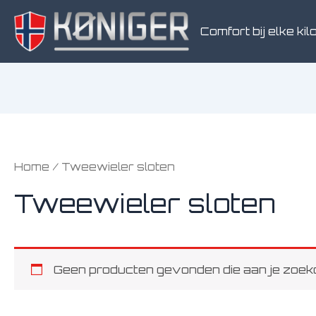
Ga
naar
Comfort bij elke kilo
de
inhoud
Home
/ Tweewieler sloten
Tweewieler sloten
Geen producten gevonden die aan je zoekc